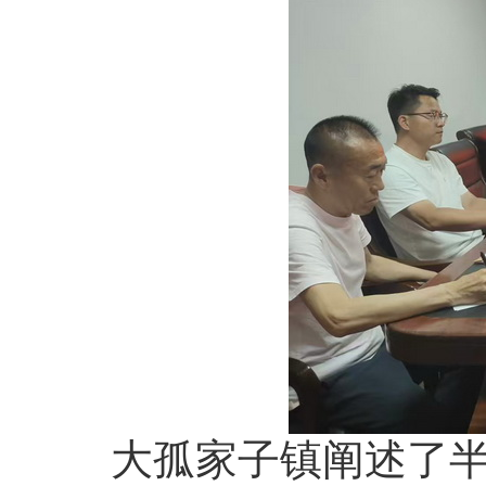
大孤家子镇阐述了